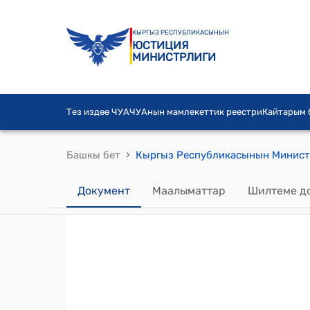
КЫРГЫЗ РЕСПУБЛИКАСЫНЫН
ЮСТИЦИЯ
МИНИСТРЛИГИ
Тез издөө ЧУА
ЧУАнын мамлекеттик реестри
Кайтарым
›
Башкы бет
Документ
Маалыматтар
Шилтеме д