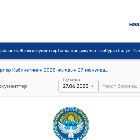
маа
 байланыш
Жаңы документтер
Тандалган документтер
Сурап билүү
Поп
Кыргыз Республикасынын Министрлер Кабинетинин 2025-жылдын 27-июнундагы № 368 "Аскердик-техникалык кызматташтык жана экспорттук контроль боюнча комиссия жөнүндө" токтому
Редакция
окументтер
27.06.2025