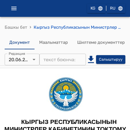
|
KG
RU
›
Башкы бет
Кыргыз Республикасынын Министрлер Кабинетинин 2025-жылдын 20-июнундагы № 355 "Кыргыз Республикасынын "Эркин-Тоо" мамлекеттик расмий гезити жөнүндө" токтому
Документ
Маалыматтар
Шилтеме документтер
Редакция
20.06.2025
Салыштыруу