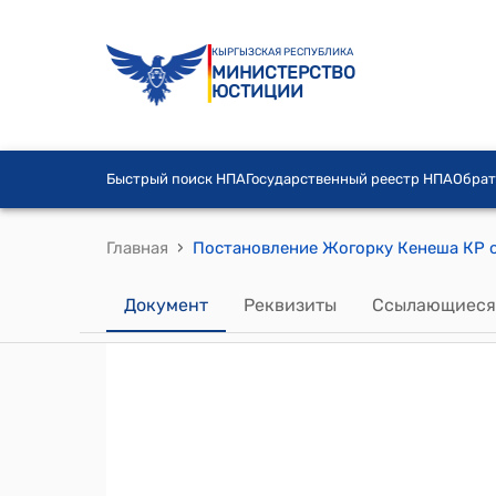
КЫРГЫЗСКАЯ РЕСПУБЛИКА
МИНИСТЕРСТВО
ЮСТИЦИИ
Быстрый поиск НПА
Государственный реестр НПА
Обрат
›
Главная
Документ
Реквизиты
Ссылающиеся