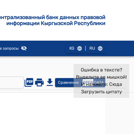
ентрализованный банк данных правовой
информации Кыргызской Республики
|
KG
RU
е запросы
Ошибка в тексте?
Выделите ее мышкой!
Сравнение
OPEN
DATA
И нажмите:
Сюда
Загрузить цитату