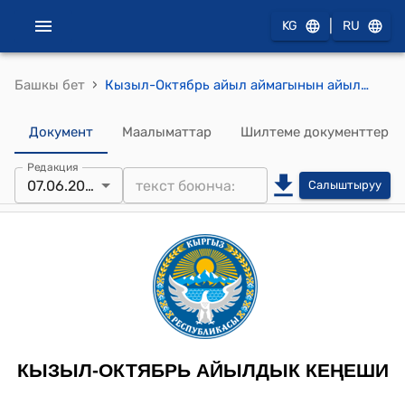
|
KG
RU
›
Башкы бет
Кызыл-Октябрь айыл аймагынын айылдык кеңешинин 2024-жылдын 7-июну № 2/16 Муниципиалдык ишканаларды жана жайыт, “Үч-Алыш” бирикмелерин бириктирүү жөнүндө токтому
Документ
Маалыматтар
Шилтеме документтер
Редакция
07.06.2024
Салыштыруу