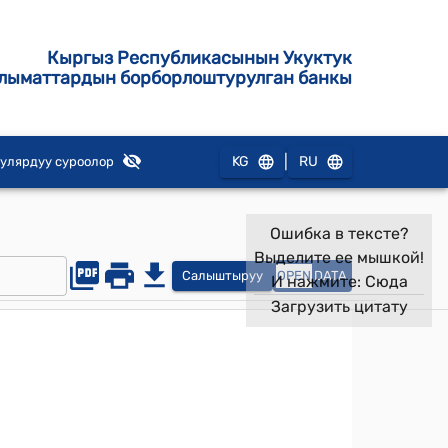
Кыргыз Республикасынын Укуктук
лыматтардын борборлоштурулган банкы
|
KG
RU
улярдуу суроолор
Ошибка в тексте?
Выделите ее мышкой!
Салыштыруу
OPEN
DATA
И нажмите:
Сюда
Загрузить цитату