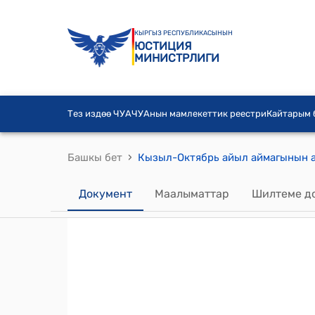
КЫРГЫЗ РЕСПУБЛИКАСЫНЫН
ЮСТИЦИЯ
МИНИСТРЛИГИ
Тез издөө ЧУА
ЧУАнын мамлекеттик реестри
Кайтарым
›
Башкы бет
Документ
Маалыматтар
Шилтеме д