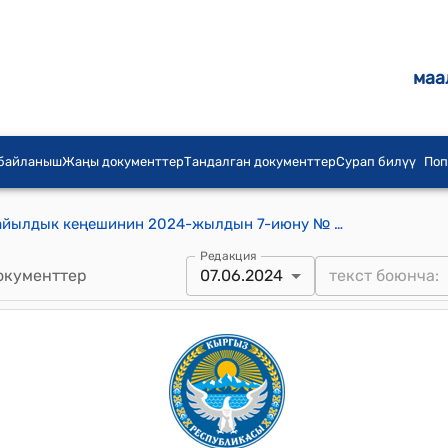
маа
 байланыш
Жаңы документтер
Тандалган документтер
Сурап билүү
Поп
Кызыл-Октябрь айыл аймагынын айылдык кеңешинин 2024-жылдын 7-июну № 2/22 Убактылуу депутаттык комиссиясынын курамын түзүү жөнүндө токтому
Редакция
окументтер
07.06.2024