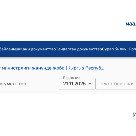
маа
 байланыш
Жаңы документтер
Тандалган документтер
Сурап билүү
Поп
Кыргыз Республикасынын Агартуу министрлиги жөнүндө жобо (Кыргыз Республикасынын Министрлер Кабинетинин 2025-жылдын 2-июлундагы № 391 токтомуна)
Редакция
окументтер
21.11.2025