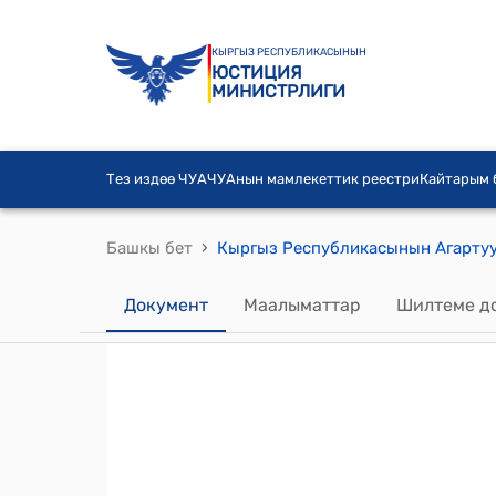
КЫРГЫЗ РЕСПУБЛИКАСЫНЫН
ЮСТИЦИЯ
МИНИСТРЛИГИ
Тез издөө ЧУА
ЧУАнын мамлекеттик реестри
Кайтарым
›
Башкы бет
Документ
Маалыматтар
Шилтеме д