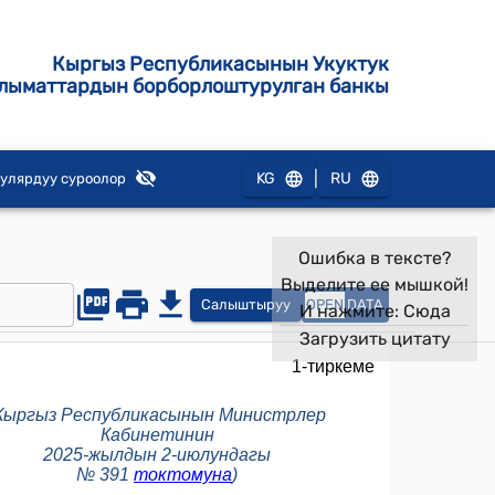
Кыргыз Республикасынын Укуктук
лыматтардын борборлоштурулган банкы
|
KG
RU
улярдуу суроолор
Ошибка в тексте?
Выделите ее мышкой!
Салыштыруу
OPEN
DATA
И нажмите:
Сюда
Загрузить цитату