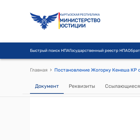
КЫРГЫЗСКАЯ РЕСПУБЛИКА
МИНИСТЕРСТВО
ЮСТИЦИИ
Быстрый поиск НПА
Государственный реестр НПА
Обрат
›
Главная
Документ
Реквизиты
Ссылающиеся