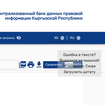
ентрализованный банк данных правовой
информации Кыргызской Республики
|
KG
RU
е запросы
Ошибка в тексте?
Выделите ее мышкой!
Сравнение
OPEN
DATA
И нажмите:
Сюда
Загрузить цитату