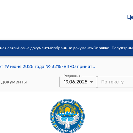
Ц
ная связь
Новые документы
Избранные документы
Справка
Популярны
Постановление Жогорку Кенеша КР от 19 июня 2025 года № 3215-VII «О принятии во втором чтении проекта Закона Кыргызской Республики «О внесении изменений в некоторые законодательные акты Кыргызской Республики по вопросам специальной финансовой инвестиционной территории «Тамчы» с особым правовым режимом и статусом»
Редакция
 документы
19.06.2025