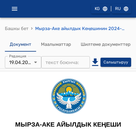
|
KG
RU
›
Башкы бет
Мырза-Аке айылдык Кеңешинин 2024-жылдын 19-апрели № 10 Мырза-Аке айыл өкмөтүндө келишимдин негизинде эмгектенген кызматкерлердин эмгек акысын бекитүү жөнүндө” токтому
Документ
Маалыматтар
Шилтеме документтер
Редакция
19.04.2024
Салыштыруу