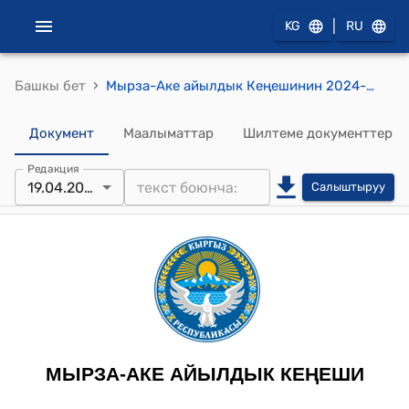
|
KG
RU
›
Башкы бет
Мырза-Аке айылдык Кеңешинин 2024-жылдын 19-апрели № 16 “БАЛ көчөт” акционердик коомунан 1,6 га жер аянтын Мырза-Аке айыл өкмөтүнүн Жайыт жерине өткөрүүгө макулдук берүү жөнүндө токтому
Документ
Маалыматтар
Шилтеме документтер
Редакция
19.04.2024
Салыштыруу