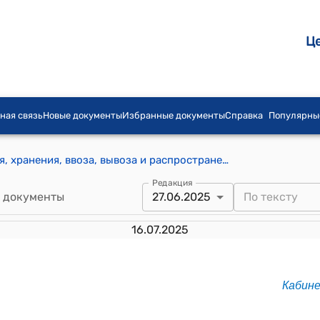
Ц
ная связь
Новые документы
Избранные документы
Справка
Популярны
Порядок производства, приобретения, хранения, ввоза, вывоза и распространения религиозных материалов, а также проведения государственной религиоведческой экспертизы в Кыргызской Республике (приложение 1 к постановлению Кабинета Министров КР от 27 июня 2025 года № 372)
Редакция
 документы
27.06.2025
16.07.2025