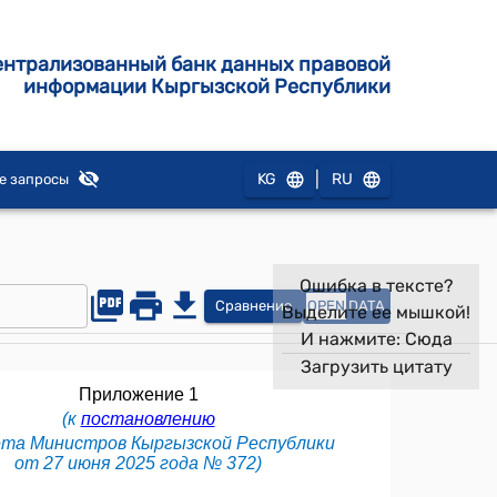
ентрализованный банк данных правовой
информации Кыргызской Республики
|
KG
RU
е запросы
Ошибка в тексте?
Сравнение
OPEN
DATA
Выделите ее мышкой!
И нажмите:
Сюда
Загрузить цитату