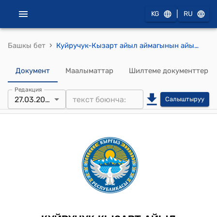
|
KG
RU
›
Башкы бет
Куйручук-Кызарт айыл аймагынын айылдык кеңешинин 2025-жылдын 27-мартындагы № 4/4 "Куйручук-Кызарт айыл аймагынын Кызарт айылындагы ҮДТ №2 нин УЗИ кызматтарынын баасын бекитүү жана женилдиктерди берүү жѳнүндѳ" Токтому
Документ
Маалыматтар
Шилтеме документтер
Редакция
27.03.2025
Салыштыруу