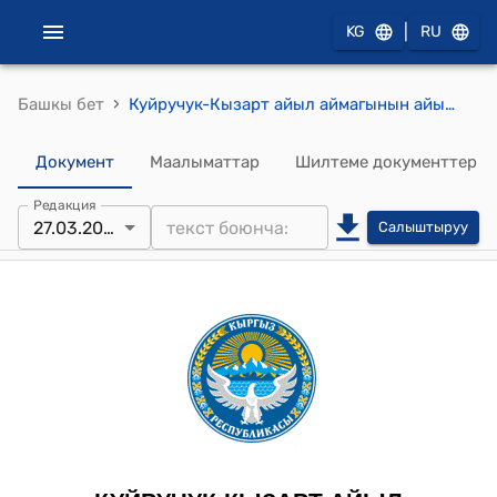
|
KG
RU
›
Башкы бет
Куйручук-Кызарт айыл аймагынын айылдык кеңешинин 2025-жылдын 27-мартындагы №4/8 "Куйручук-Кызарт айыл аймагынын айыл ѳкмѳтүнүн карамагындагы бала бакчалардын бюджетиндеги спец.счетко кошумча план суроо жѳнүндѳ" Токтому
Документ
Маалыматтар
Шилтеме документтер
Редакция
27.03.2025
Салыштыруу