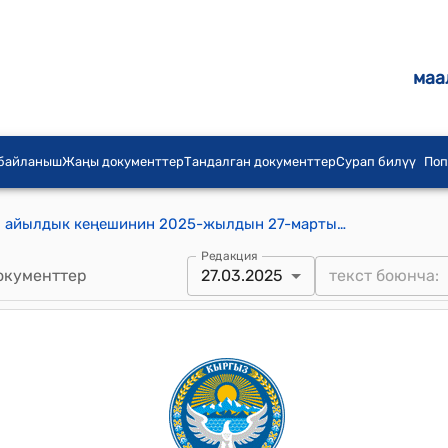
маа
 байланыш
Жаңы документтер
Тандалган документтер
Сурап билүү
Поп
Куйручук-Кызарт айыл аймагынын айылдык кеңешинин 2025-жылдын 27-мартындагы №4/10 "Куйручук-Кызарт айыл аймагынын айыл ѳкмѳтүнүн 2025-жылдагы кабыл алынган бюджетинен акча каражатын беренелерге жылдыруу жѳнүндѳ" Токтому
Редакция
окументтер
27.03.2025