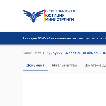
КЫРГЫЗ РЕСПУБЛИКАСЫНЫН
ЮСТИЦИЯ
МИНИСТРЛИГИ
Тез издөө ЧУА
ЧУАнын мамлекеттик реестри
Кайтарым
›
Башкы бет
Документ
Маалыматтар
Шилтеме д