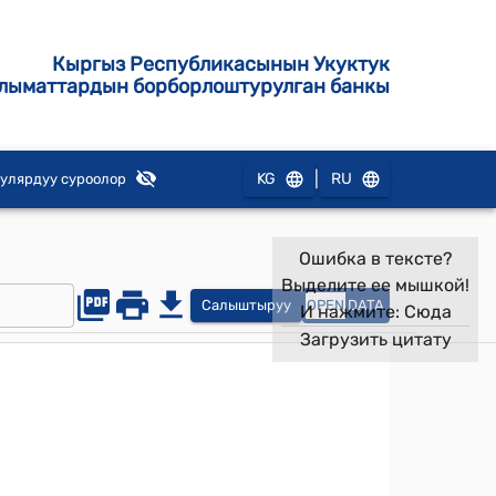
Кыргыз Республикасынын Укуктук
лыматтардын борборлоштурулган банкы
|
KG
RU
улярдуу суроолор
Ошибка в тексте?
Выделите ее мышкой!
Салыштыруу
OPEN
DATA
И нажмите:
Сюда
Загрузить цитату