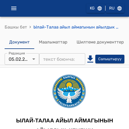
|
KG
RU
›
Башкы бет
Ылай-Талаа айыл аймагынын айылдык кеңешинин 2025-жылдын 5-февралындагы №1/1 "Ылай-Талаа айыл аймагынын айыл өкмөтүнүн 2025-жылга түзүлгөн бюджетинин долбоору жөнүндө" токтому.
Документ
Маалыматтар
Шилтеме документтер
Редакция
05.02.2025
Салыштыруу