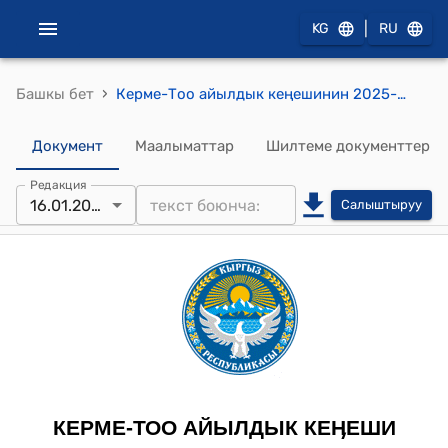
|
KG
RU
›
Башкы бет
Керме-Тоо айылдык кеңешинин 2025-жылдын 16-январындагы №2/1 "Керме-Тоо айылдык кеңешинин Регламентин бекитүү жөнүндө" токтому.
Документ
Маалыматтар
Шилтеме документтер
Редакция
16.01.2025
Салыштыруу