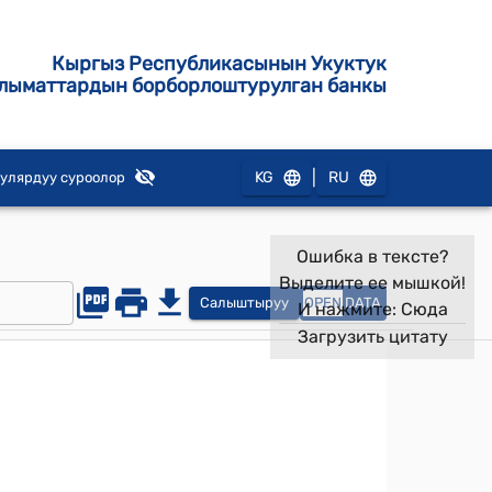
Кыргыз Республикасынын Укуктук
лыматтардын борборлоштурулган банкы
|
KG
RU
улярдуу суроолор
Ошибка в тексте?
Выделите ее мышкой!
Салыштыруу
OPEN
DATA
И нажмите:
Сюда
Загрузить цитату