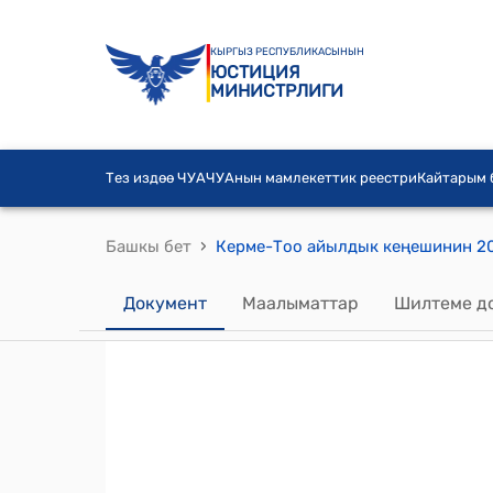
КЫРГЫЗ РЕСПУБЛИКАСЫНЫН
ЮСТИЦИЯ
МИНИСТРЛИГИ
Тез издөө ЧУА
ЧУАнын мамлекеттик реестри
Кайтарым
›
Башкы бет
Документ
Маалыматтар
Шилтеме д