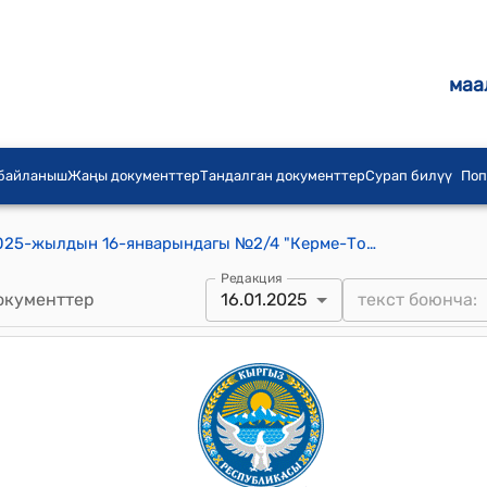
маа
 байланыш
Жаңы документтер
Тандалган документтер
Сурап билүү
Поп
Керме-Тоо айылдык кеңешинин 2025-жылдын 16-январындагы №2/4 "Керме-Тоо айыл өкмөтүнүн 2025-жылдын 1-январына карата киреше боюнча калдык акча каражатын бекитүү жөнүндө" токтому.
Редакция
окументтер
16.01.2025