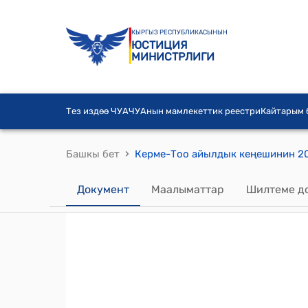
КЫРГЫЗ РЕСПУБЛИКАСЫНЫН
ЮСТИЦИЯ
МИНИСТРЛИГИ
Тез издөө ЧУА
ЧУАнын мамлекеттик реестри
Кайтарым
›
Башкы бет
Документ
Маалыматтар
Шилтеме д