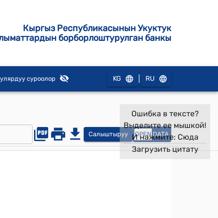
Кыргыз Республикасынын Укуктук
лыматтардын борборлоштурулган банкы
|
KG
RU
улярдуу суроолор
Ошибка в тексте?
Выделите ее мышкой!
Салыштыруу
OPEN
DATA
И нажмите:
Сюда
Загрузить цитату