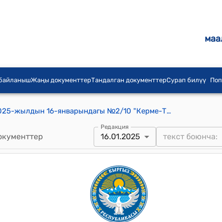
маа
 байланыш
Жаңы документтер
Тандалган документтер
Сурап билүү
Поп
Керме-Тоо айылдык кеңешинин 2025-жылдын 16-январындагы №2/10 "Керме-Тоо айыл өкмөтүнө караштуу Жаштык айылынын тургуну Т.Исакованын жазган арызын кароо жөнүндө" токтому.
Редакция
окументтер
16.01.2025