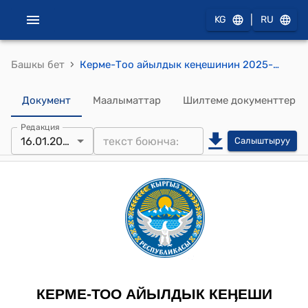
|
KG
RU
›
Башкы бет
Керме-Тоо айылдык кеңешинин 2025-жылдын 16-январындагы №2/13 "Имаратты убактылуу пайдаланууга берүү жөнүндө" токтому.
Документ
Маалыматтар
Шилтеме документтер
Редакция
16.01.2025
Салыштыруу