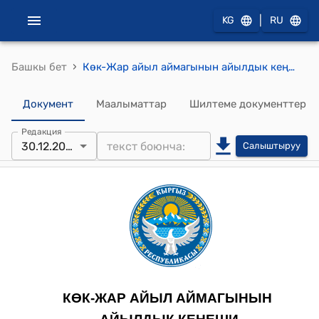
|
KG
RU
›
Башкы бет
Көк-Жар айыл аймагынын айылдык кеңешинин 2024-жылдын 30-декабрындагы №3-4 “2025-жылга карата айыл аймагынын жарандарынын тамарка, айыл чарба багытындагы жана айыл чарба багытындагы эмес жер салыктарына жеңилдиктерди берүү жана коэфициенттерди белгилөө жөнүндө" токтому.
Документ
Маалыматтар
Шилтеме документтер
Редакция
30.12.2024
Салыштыруу