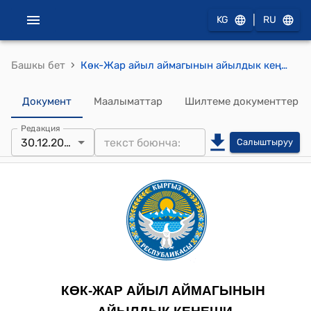
|
KG
RU
›
Башкы бет
Көк-Жар айыл аймагынын айылдык кеңешинин 2024-жылдын 30-декабрындагы №3-6 “Республикалык үлүштүк (дем берүүчү) грантка сунушталуучу долбоор үчүн жергиликтүү бюджеттен өздүк салымды бөлүп берүү жөнүндө" токтому.
Документ
Маалыматтар
Шилтеме документтер
Редакция
30.12.2024
Салыштыруу