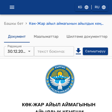
|
KG
RU
›
Башкы бет
Көк-Жар айыл аймагынын айылдык кеңешинин 2024-жылдын 30-декабрындагы №3-9 “Ноокат районунун региондорду өнүктүрүү фондунун аткаруу органы - Кыргыз Республикасынын Финансы министирлигинин Ноокат финансы башкармалыгынан каржылануучу долбоор үчүн жергиликтүү бюджеттен өздүк салымды бөлүп берүү жөнүндө" токтому.
Документ
Маалыматтар
Шилтеме документтер
Редакция
30.12.2024
Салыштыруу