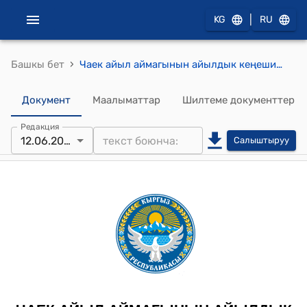
|
KG
RU
›
Башкы бет
Чаек айыл аймагынын айылдык кеңешинин 2025-жылдын 12-июлундагы № 5 "Чаек айыл аймагынын Кызыл-Жылдыз айылындагы ветеринардык клиниканы ижарага берүүгө макулдук берүү жана ветеринардык клиниканын жанындагы жер аянты жайыт болгондуктан багытын өзгөртүү жөнүндө" Токтому
Документ
Маалыматтар
Шилтеме документтер
Редакция
12.06.2025
Салыштыруу