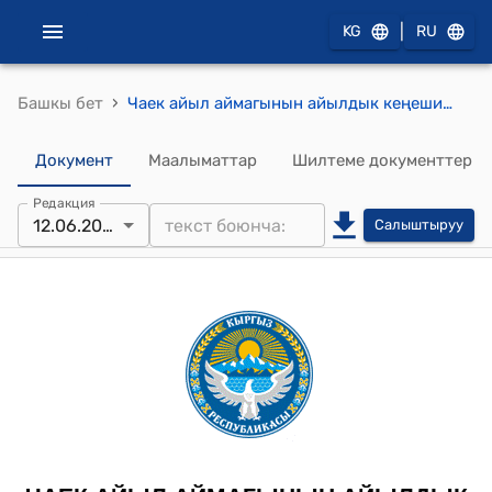
|
KG
RU
›
Башкы бет
Чаек айыл аймагынын айылдык кеңешинин 2025-жылдын 12-июнундагы № 8 "Чаек айыл өкмөтүнө караштуу Т.Мураталиев көчөсүндө жайгашкан РТС тин ичиндеги 4-03-10-1001-3125 идентификациялык коду Т.Мураталиев №68/28 -1915 чарчы метр, 4-03-10-1001-3126 идентификациялык коду Т.Мураталиев №68/27 -912 чарчы метр максаттык багыты өндүрүш болгон калктуу конуштун ичинде жайгашкан жер тилкелерине “жер участок курулуш” багытына өзгөртүү жөнүндө" Токтому
Документ
Маалыматтар
Шилтеме документтер
Редакция
12.06.2025
Салыштыруу