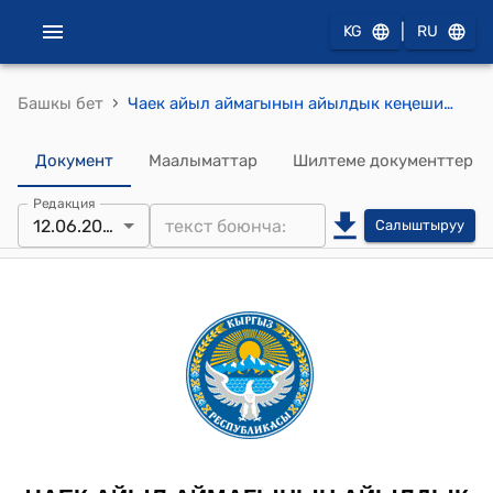
|
KG
RU
›
Башкы бет
Чаек айыл аймагынын айылдык кеңешинин 2025-жылдын 12-июнундагы № 10 "Жумгал райондук сотунун 2025-жылдын 13-мартындагы ГД-430/24нЭ сандуу сотунун чечиминин негизинде өндүрүп алуучу Намазбекова Роза Дуровнанын пайдасына карата Чаек айыл аймагынын айыл өкмөтүнөн эмгек акысын төлөтүп берүү жөнүндө аткаруу барагы үчүн, алты айлык бюджетти кароо сессиясында 509120 (беш жүз тогуз миң бир жүз жыйырма) сомду карап берүү жөнүндө.
Документ
Маалыматтар
Шилтеме документтер
Редакция
12.06.2025
Салыштыруу