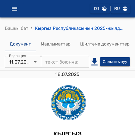
|
KG
RU
›
Башкы бет
Кыргыз Республикасынын 2025-жылдын 11-июлундагы № 142 "2025-жылдын 1-апрелинде Бишкек шаарында кол коюлган «Борбордук Азия - Кытай» форматынын катчылыгынын бюджетин түзүүнүн жана аткаруунун тартиби жөнүндө макулдашууну жана «Борбордук Азия - Кытай» форматынын катчылыгынын кызмат адамдарын акчалай камсыздоо, кепилдиктери жана компенсациялары жөнүндө жобону ратификациялоо тууралуу" Мыйзамы
Документ
Маалыматтар
Шилтеме документтер
Редакция
11.07.2025
Салыштыруу
18.07.2025