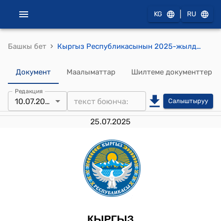
|
KG
RU
›
Башкы бет
Кыргыз Республикасынын 2025-жылдын 10-июлундагы № 138 «Кыргыз Республикасынын айрым мыйзам актыларына («Кыргыз Республикасынын Улуттук банкы жөнүндө»,«Кыргыз Республикасынын Эсептөө палатасы жөнүндө» Кыргыз Республикасынын конституциялык мыйзамдарына өзгөртүүлөрдү киргизүү тууралуу)» Конституциялык Мыйзамы
Документ
Маалыматтар
Шилтеме документтер
Редакция
10.07.2025
Салыштыруу
25.07.2025