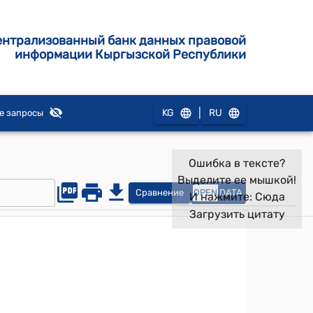
ентрализованный банк данных правовой
информации Кыргызской Республики
|
KG
RU
е запросы
Ошибка в тексте?
Выделите ее мышкой!
Сравнение
OPEN
DATA
И нажмите:
Сюда
Загрузить цитату