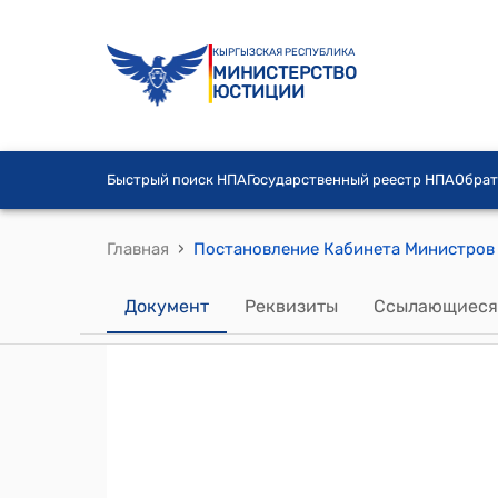
КЫРГЫЗСКАЯ РЕСПУБЛИКА
МИНИСТЕРСТВО
ЮСТИЦИИ
Быстрый поиск НПА
Государственный реестр НПА
Обрат
›
Главная
Документ
Реквизиты
Ссылающиеся