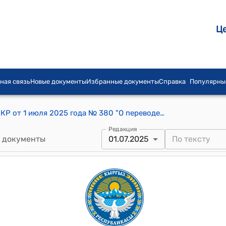
Ц
ная связь
Новые документы
Избранные документы
Справка
Популярны
Постановление Кабинета Министров КР от 1 июля 2025 года № 380 "О переводе (трансформации) земельного участка, расположенного на территории айылного аймака Каркыра Тюпского района Иссык-Кульской области Кыргызской Республики, из категории "Земли сельскохозяйственного назначения" в категорию "Земли промышленности, транспорта, связи, энергетики, обороны и иного назначения"
Редакция
 документы
01.07.2025