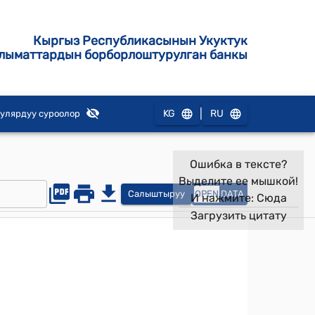
Кыргыз Республикасынын Укуктук
лыматтардын борборлоштурулган банкы
|
KG
RU
улярдуу суроолор
Ошибка в тексте?
Выделите ее мышкой!
Салыштыруу
OPEN
DATA
И нажмите:
Сюда
Загрузить цитату