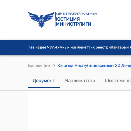
КЫРГЫЗ РЕСПУБЛИКАСЫНЫН
ЮСТИЦИЯ
МИНИСТРЛИГИ
Тез издөө ЧУА
ЧУАнын мамлекеттик реестри
Кайтарым
›
Башкы бет
Документ
Маалыматтар
Шилтеме д