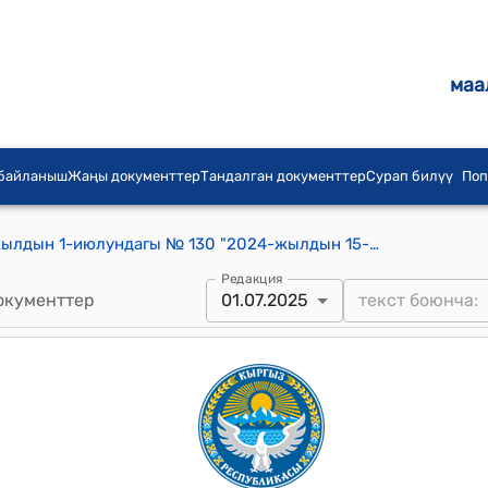
маа
 байланыш
Жаңы документтер
Тандалган документтер
Сурап билүү
Поп
Кыргыз Республикасынын 2025-жылдын 1-июлундагы № 130 "2024-жылдын 15-ноябрында Азербайжан Республикасынын Баку шаарында Бириккен Улуттар Уюмунун Климаттын өзгөрүшү боюнча алкактык конвенциясынын Тараптарынын 29-конференциясында кабыл алынган Эко таза энергия борборунун уставын ратификациялоо жөнүндө" Мыйзамы
Редакция
окументтер
01.07.2025