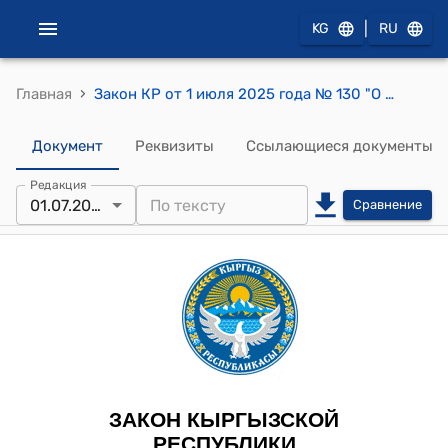
|
KG
RU
›
Главная
Закон КР от 1 июля 2025 года № 130 "О ратификации Устава Центра эко чистой энергии, принятого на 29-й Конференции Сторон Рамочной конвенции по изменению климата Организации Объединенных Наций 15 ноября 2024 года в городе Баку Республики Азербайджан"
Документ
Реквизиты
Ссылающиеся документы
Редакция
01.07.2025
Сравнение