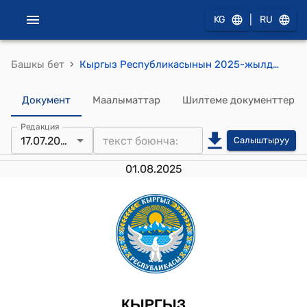
|
KG
RU
›
Башкы бет
Кыргыз Республикасынын 2025-жылдын 17-июлундагы № 144 "2024-жылдын 5-ноябрында Бишкек шаарында кол коюлган Кыргыз Республикасынын Министрлер Кабинети менен Венгрия Өкмөтүнүн ортосундагы Аба каттамы жөнүндө макулдашууну ратификациялоо тууралуу" Мыйзамы
Документ
Маалыматтар
Шилтеме документтер
Редакция
17.07.2025
Салыштыруу
01.08.2025