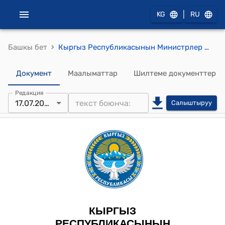
|
KG
RU
›
Башкы бет
Кыргыз Республикасынын Министрлер Кабинетинин 2025-жылдын 17-июлундагы № 146 "2025-жылдын 21-апрелинде Вашингтон шаарында кол коюлган Дүйнөлүк банктын ыкчам чара көрүү механизмин киргизүү үчүн мамлекеттик инвестициялардын долбоорлорунун жана Алгачкы медициналык-санитардык жардамдын сапатын жогорулатуу программасынын алкагында каржылоо жөнүндө макулдашууларга түзөтүүлөр боюнча макулдашуу каттарын ратификациялоо тууралуу" Мыйзамы
Документ
Маалыматтар
Шилтеме документтер
Редакция
17.07.2025
Салыштыруу