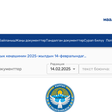
маа
 байланыш
Жаңы документтер
Тандалган документтер
Сурап билүү
Поп
Акназаров айыл аймагынын айылдык кеңешинин 2025-жылдын 14-февралындагы № 14 "Бакай-Ата районунун ички иштер бөлүмүнүн башчысы Т.Марипбай уулунун кайрылуусу жөнүндө" токтому
Редакция
окументтер
14.02.2025