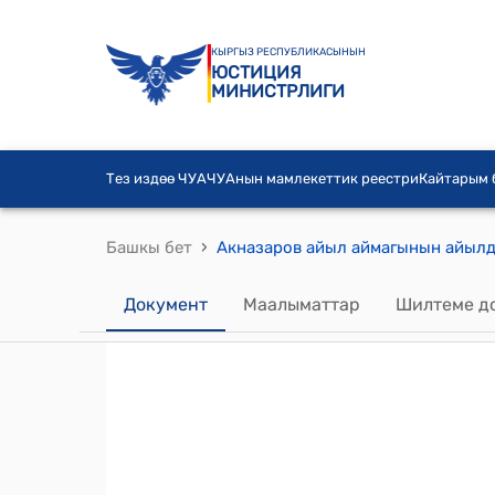
КЫРГЫЗ РЕСПУБЛИКАСЫНЫН
ЮСТИЦИЯ
МИНИСТРЛИГИ
Тез издөө ЧУА
ЧУАнын мамлекеттик реестри
Кайтарым
›
Башкы бет
Документ
Маалыматтар
Шилтеме д