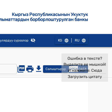
Кыргыз Республикасынын Укуктук
лыматтардын борборлоштурулган банкы
|
KG
RU
улярдуу суроолор
Ошибка в тексте?
Выделите ее мышкой!
Салыштыруу
OPEN
DATA
И нажмите:
Сюда
Загрузить цитату