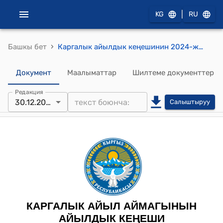
|
KG
RU
›
Башкы бет
Каргалык айылдык кеңешинин 2024-жылынын 30-декабрындагы №24 “Айылдык кеңештин туруктуу комиссияларынын 2025-жылга карата иш пландарын бекитүү жөнүндө” токтому
Документ
Маалыматтар
Шилтеме документтер
Редакция
30.12.2024
Салыштыруу