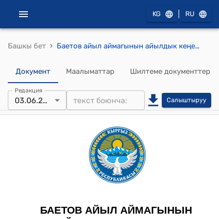
|
KG
RU
›
Башкы бет
Баетов айыл аймагынын айылдык кеңешинин 2025-жылдын 3-июнундагы №5/12 "“Орто-Сырт” калктуу конуштагы китепканачынын штаттык бирдигин жоюу, китепкананын китеп фондун жана материалдык баалуулуктарын тиешелүү мекемеге өткөрүп берүү жөнүндө" Токтому
Документ
Маалыматтар
Шилтеме документтер
Редакция
03.06.2025
Салыштыруу