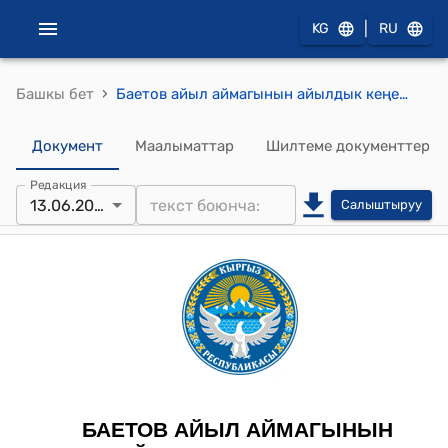
|
KG
RU
›
Башкы бет
Баетов айыл аймагынын айылдык кеңешинин 2025-жылдын 13-июнундагы №6/7 "Баетов айылындагы мал базардын айланасын тосууга “Теңир Тоо” өнүктүрүү фондуна өздүк салымына акча каражатын бөлүү жөнүндө" Токтому
Документ
Маалыматтар
Шилтеме документтер
Редакция
13.06.2025
Салыштыруу