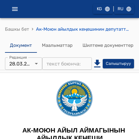
|
KG
RU
›
Башкы бет
Ак-Моюн айылдык кеңешинин депутаттарынын 2025-жылдын 28-мартындагы "Ак-Моюн айыл өкмөтүнүн Ак-Муз өнүгүү Муниципалдык ишканасынын 2025-жылга техникаларынын элге кызмат кылуу тарифин карап аныктап бекитүү жөнүндө" .№3 токтому
Документ
Маалыматтар
Шилтеме документтер
Редакция
28.03.2025
Салыштыруу