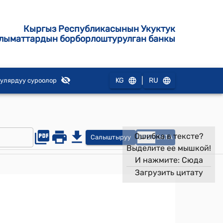
Кыргыз Республикасынын Укуктук
лыматтардын борборлоштурулган банкы
|
KG
RU
улярдуу суроолор
Ошибка в тексте?
Салыштыруу
OPEN
DATA
Выделите ее мышкой!
И нажмите:
Сюда
Загрузить цитату