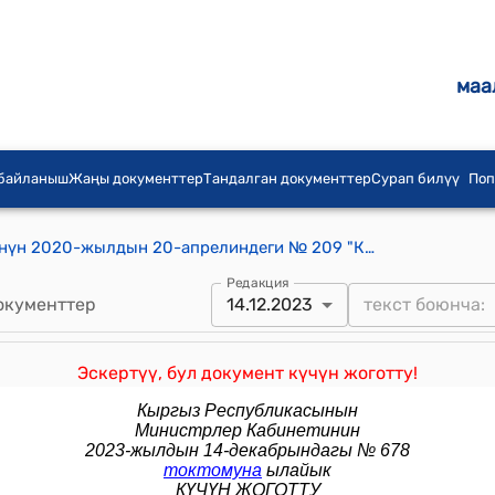
маа
 байланыш
Жаңы документтер
Тандалган документтер
Сурап билүү
Поп
Кыргыз Республикасынын Өкмөтүнүн 2020-жылдын 20-апрелиндеги № 209 "Кыргыз Республикасынын Өкмөтүнүн 2018-жылдын 17-сентябрындагы № 430 "Кыргыз Республикасынын автомобиль жана суу транспорту жаатындагы иштин айрым түрлөрүн лицензиялоо жөнүндө жобону бекитүү тууралуу" токтомуна өзгөртүүлөрдү киргизүү жөнүндө" токтому
Редакция
окументтер
14.12.2023
Эскертүү, бул документ күчүн жоготту!