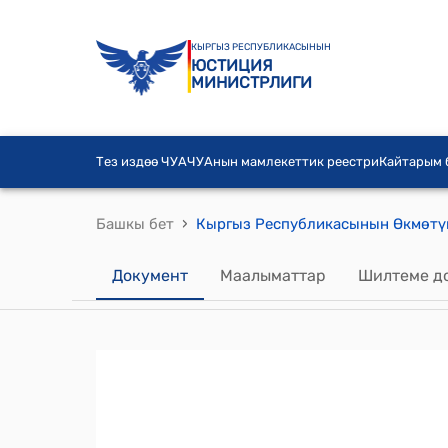
КЫРГЫЗ РЕСПУБЛИКАСЫНЫН
ЮСТИЦИЯ
МИНИСТРЛИГИ
Тез издөө ЧУА
ЧУАнын мамлекеттик реестри
Кайтарым
›
Башкы бет
Документ
Маалыматтар
Шилтеме д