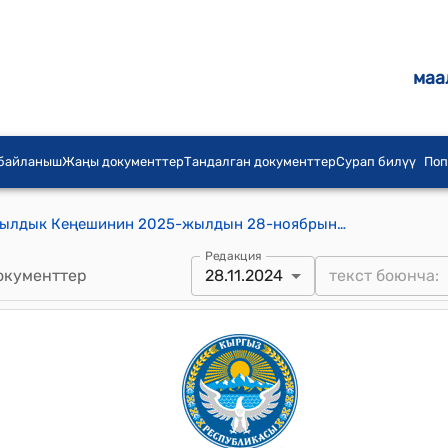
маа
 байланыш
Жаңы документтер
Тандалган документтер
Сурап билүү
Поп
Баш-Кайыңды айыл аймагынын айылдык Кеңешинин 2025-жылдын 28-ноябрындагы "Элдик Курултайга делегаттарды шайлоо боюнча Баш-Кайыңды айыл аймагынын жергиликтүү жамааттарынын өкүлчүлүктүү жыйынды чакыруу жана өтүүчү жерин аныктоо,өкүлчүлүктүү жыйынга катышуучу өкүлдөрдүн санын бекитүү,өкүлчүлүктүү жыйындарды өткөрүү боюнча жергиликтүү жамааттарды тиешелүү аймактык бөлүктөргө бөлүү ченемдери,жыйналыштарды өткөрүү графигин бекитүү , өкүлчүлүктүү жыйынды өткөрүүгө жооптуу жергиликтүү кеңештин депутаттарынын тизмесин бекитүү жана жыйынды уюштуруу жана өткөрүү боюнча жумушчу топтун курамын бекитүү жөнүндө" №1/3 токтому
Редакция
окументтер
28.11.2024