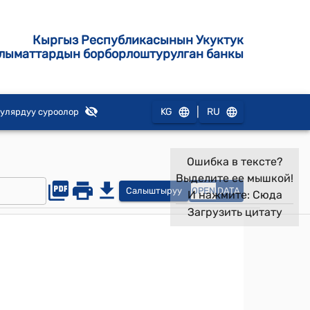
Кыргыз Республикасынын Укуктук
лыматтардын борборлоштурулган банкы
|
KG
RU
улярдуу суроолор
Ошибка в тексте?
Выделите ее мышкой!
Салыштыруу
OPEN
DATA
И нажмите:
Сюда
Загрузить цитату