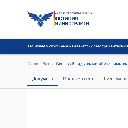
КЫРГЫЗ РЕСПУБЛИКАСЫНЫН
ЮСТИЦИЯ
МИНИСТРЛИГИ
Тез издөө ЧУА
ЧУАнын мамлекеттик реестри
Кайтарым
›
Башкы бет
Документ
Маалыматтар
Шилтеме д