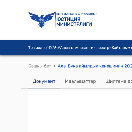
КЫРГЫЗ РЕСПУБЛИКАСЫНЫН
ЮСТИЦИЯ
МИНИСТРЛИГИ
Тез издөө ЧУА
ЧУАнын мамлекеттик реестри
Кайтарым
›
Башкы бет
Документ
Маалыматтар
Шилтеме д