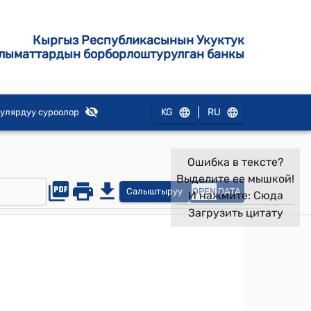
Кыргыз Республикасынын Укуктук
лыматтардын борборлоштурулган банкы
|
KG
RU
улярдуу суроолор
Ошибка в тексте?
Выделите ее мышкой!
Салыштыруу
OPEN
DATA
И нажмите:
Сюда
Загрузить цитату