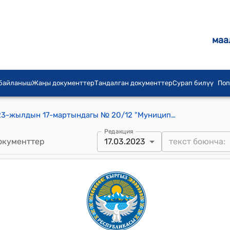
маа
 байланыш
Жаңы документтер
Тандалган документтер
Сурап билүү
Поп
Ала-Бука айылдык кенешинин 2023-жылдын 17-мартындагы № 20/12 "Муниципалдык менчикке кыймылсыз мүлктү кабыл алууга макулдук берүү жөнүндө" токтому
Редакция
окументтер
17.03.2023