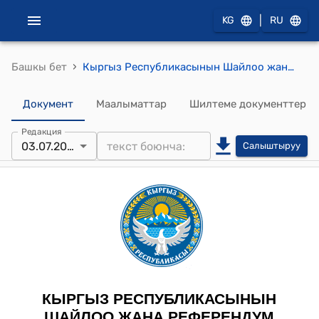
|
KG
RU
›
Башкы бет
Кыргыз Республикасынын Шайлоо жана референдум өткөрүү боюнча борбордук комиссиясынын 2025-жылдын 3-июлундагы № 34 "Кыргыз Республикасынын жергиликтүү кеңештеринин кээ бир депутаттарынын ыйгарым укуктарын мөөнөтүнөн мурда токтотуу, депутаттыкка талапкерлердин тизмесинен катталган талапкерлерди чыгаруу жана бош калган мандаттарды жергиликтүү кеңештердин депутаттыгына талапкерлерге өткөрүп берүү жөнүндө Базар-Коргон, Ноокен, Кара-Кулжа, Чүй, Ысык-Ата, Жайыл, Кант, Ат-Башы, Бакай-Ата, Баткен шаардык жана Баткен аймактык шайлоо комиссияларынын чечимдерин бекитүү тууралуу" токтому
Документ
Маалыматтар
Шилтеме документтер
Редакция
03.07.2025
Салыштыруу