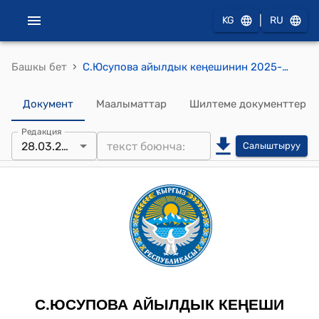
|
KG
RU
›
Башкы бет
С.Юсупова айылдык кеңешинин 2025-жылдын 28-мартындагы №5-7 "С.Юсупова айыл өкмөтүнүн 2025-жылдын 2-кварталында жергиликтүү бюджетинин атайын каражаттарынын киреше жана чыгаша бөлүгүнө өзгөртүүлөр киргизүү жөнүндө" токтому.
Документ
Маалыматтар
Шилтеме документтер
Редакция
28.03.2025
Салыштыруу