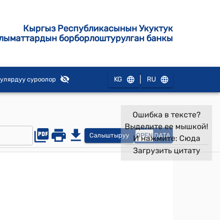
Кыргыз Республикасынын Укуктук
лыматтардын борборлоштурулган банкы
|
KG
RU
улярдуу суроолор
Ошибка в тексте?
Выделите ее мышкой!
Салыштыруу
OPEN
DATA
И нажмите:
Сюда
Загрузить цитату