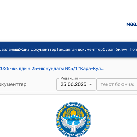
маа
 байланыш
Жаңы документтер
Тандалган документтер
Сурап билүү
Поп
Кара-Кулжа айылдык кеңешинин 2025-жылдын 25-июнундагы №5/1 "Кара-Кулжа айылындагы Б.Маткадыров көчөсүндө жайгашкан эс алуу паркына Кыргыз Республикасынын прокуратурасынын ардагери, юстициянын улук кеңешчиси, Улуу Ата Мекендик согуштун ардагери Орто азия аскердик округунун 386-аткычтар полкунун улук аскердик таануучусу жана марштык роталардын командири, 1949-1958-жылдары Ош облусунун прокурору болуп эмгектенген, Кыргыз Советтик Социалистик Республикасынын Министилер кеңешине караштуу юридикалык комиссиянын мүчөсү, Кыргыз Советтик Социалистик Республикасынын адвокаттар кеңешинин төрагасы маркум Буранов Баймухамеддин ысымын ыйгаруу жөнүндө" токтому.
Редакция
окументтер
25.06.2025