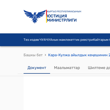
КЫРГЫЗ РЕСПУБЛИКАСЫНЫН
ЮСТИЦИЯ
МИНИСТРЛИГИ
Тез издөө ЧУА
ЧУАнын мамлекеттик реестри
Кайтарым
›
Башкы бет
Документ
Маалыматтар
Шилтеме д