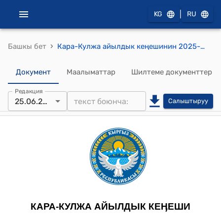
|
KG
RU
›
Башкы бет
Кара-Кулжа айылдык кеңешинин 2025-жылдын 25-июнундагы №5/2 "Кара-Кулжа айыл аймагында жайгашкан мектепке чейинки билим берүү уюмунда жана бала бакчаларда тарбиялануудагы балдарга ысык тамак берүү үчүн, ата-энелер чогулушунда бекитилген жыйымдын өлчөмүн бекитип берүү жөнүндө" токтому.
Документ
Маалыматтар
Шилтеме документтер
Редакция
25.06.2025
Салыштыруу