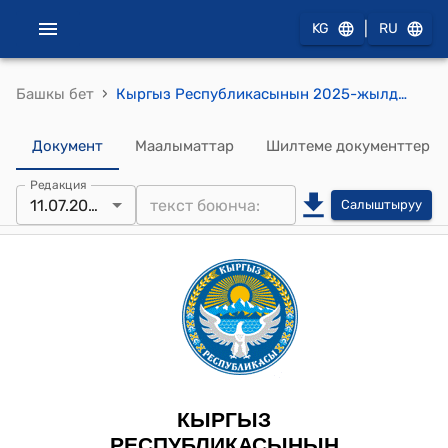
|
KG
RU
›
Башкы бет
Кыргыз Республикасынын 2025-жылдын 11-июлундагы № 143 "2025-жылдын 5-февралында Пекин шаарында кол коюлган Кыргыз Республикасынын Министрлер Кабинети менен Кытай Эл Республикасынын Өкмөтүнүн ортосундагы Социалдык камсыздандыруу жөнүндө макулдашууну ратификациялоо тууралуу" Мыйзамы
Документ
Маалыматтар
Шилтеме документтер
Редакция
11.07.2025
Салыштыруу