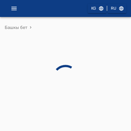
|
KG
RU
›
Башкы бет