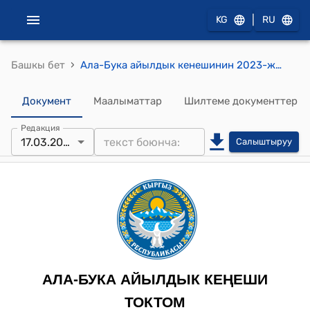
|
KG
RU
›
Башкы бет
Ала-Бука айылдык кенешинин 2023-жылдын 17-мартындагы № 20/24 "Нооруз майрамына карата Ала-Бука айыл аймагына караштуу айылдар арасында өтүүчү спорттук мелдешке акча каражатын бөлүү жөнүндө" токтому
Документ
Маалыматтар
Шилтеме документтер
Редакция
17.03.2023
Салыштыруу