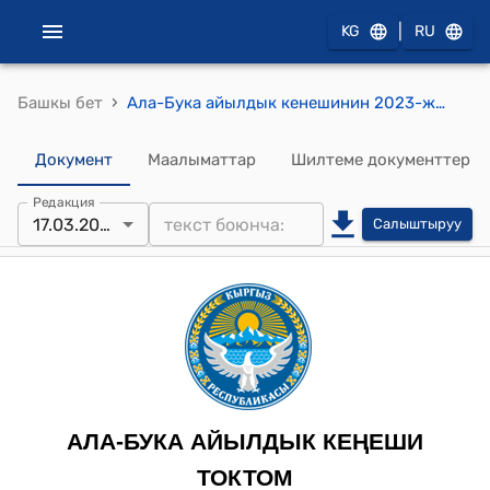
|
KG
RU
›
Башкы бет
Ала-Бука айылдык кенешинин 2023-жылдын 17-мартындагы № 20/28 "Аймактык коргонуу жана жарандык коргоо иш-чараларын камсыз кылуу жөнүндө" токтому
Документ
Маалыматтар
Шилтеме документтер
Редакция
17.03.2023
Салыштыруу