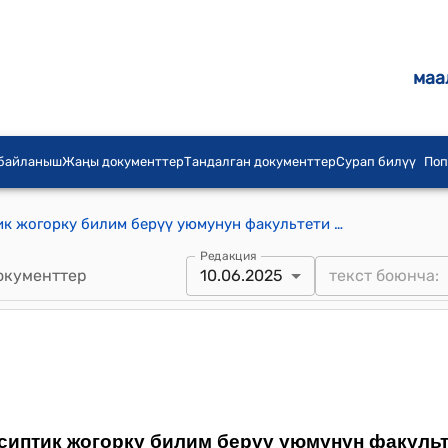
маа
 байланыш
Жаңы документтер
Тандалган документтер
Сурап билүү
Поп
Кыргыз Республикасынын кесиптик жогорку билим берүү уюмунун факультети жана кафедрасы жөнүндө жобо (Кыргыз Республикасынын Министрлер Кабинетинин 2025-жылдын 10-июнундагы № 329 токтомуна) 4-тиркеме
Редакция
окументтер
10.06.2025