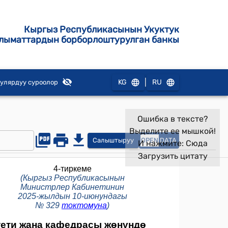
Кыргыз Республикасынын Укуктук
лыматтардын борборлоштурулган банкы
|
KG
RU
улярдуу суроолор
Ошибка в тексте?
Выделите ее мышкой!
Салыштыруу
OPEN
DATA
И нажмите:
Сюда
Загрузить цитату