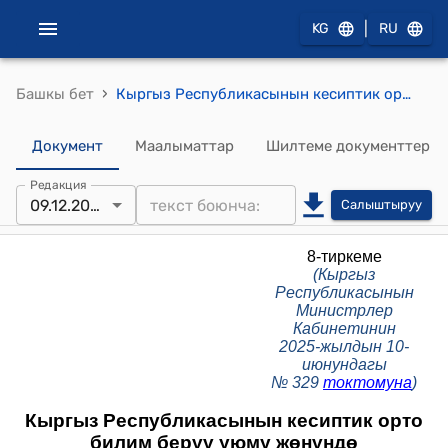
|
KG
RU
›
Башкы бет
Кыргыз Республикасынын кесиптик орто билим берүү уюму жөнүндө жобо (Кыргыз Республикасынын Министрлер Кабинетинин 2025-жылдын 10-июнундагы № 329 токтомуна) 8-тиркеме
Документ
Маалыматтар
Шилтеме документтер
Редакция
09.12.2025
Салыштыруу