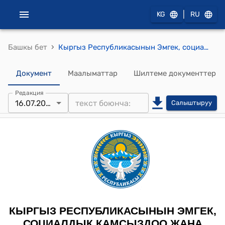
|
KG
RU
›
Башкы бет
Кыргыз Республикасынын Эмгек, социалдык камсыздоо жана миграция министрлигинин 2025-жылдын 16-июлу № 206 "Эмгекке убактылуу жарамсыздык боюнча жөлөкпулду, кош бойлуулук жана төрөт боюнча жөлөкпулду төөлөнүнүн шарттары жөнүндө усулдук көрсөтмөлөрдү жана Расымдык (сөөк коюуга) жөлөкпулду төөлөнүнүн шарттары жөнүндө усулдук көрсөтмөлөрдү бекитүү жөнүндө" буйругу
Документ
Маалыматтар
Шилтеме документтер
Редакция
16.07.2025
Салыштыруу